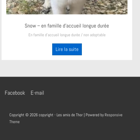
Snow – en famille d’accueil longue durée
En famille d’accueil longue durée / non adoptable
Lire la suite
Menu
Facebook
E-mail
du
bas
Copyright © 2026
copyright - Les amis de Thor
| Powered by
Responsive
de
Theme
page