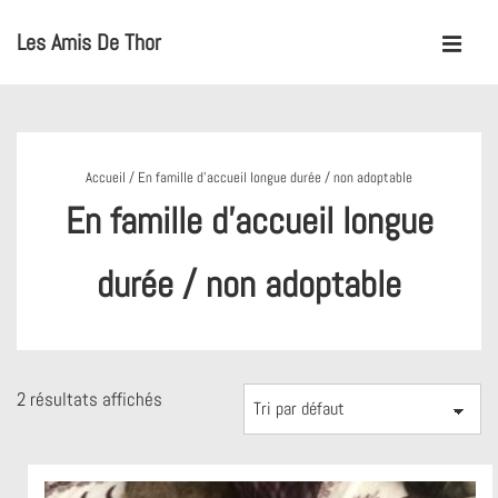
↓
Les Amis De Thor
passer
MENU
au
Main
contenu
Navigation
principal
Accueil
/ En famille d’accueil longue durée / non adoptable
En famille d’accueil longue
durée / non adoptable
2 résultats affichés