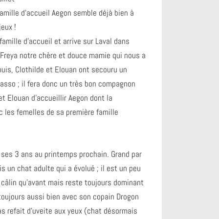
mille d’accueil Aegon semble déjà bien à
jeux !
amille d’accueil et arrive sur Laval dans
e Freya notre chère et douce mamie qui nous a
uis, Clothilde et Elouan ont secouru un
sso ; il fera donc un très bon compagnon
et Elouan d’accueillir Aegon dont la
ec les femelles de sa première famille
 ses 3 ans au printemps prochain. Grand par
is un chat adulte qui a évolué ; il est un peu
 câlin qu’avant mais reste toujours dominant
toujours aussi bien avec son copain Drogon
as refait d’uveite aux yeux (chat désormais