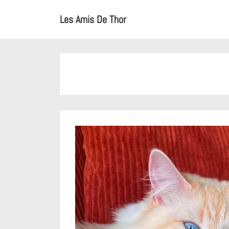
↓
Main
Les Amis De Thor
passer
Navigation
au
contenu
principal