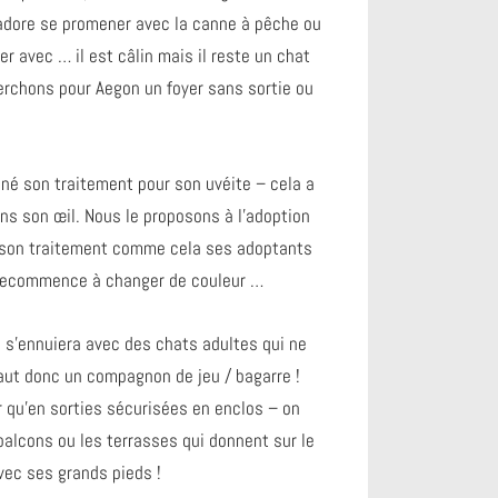
 adore se promener avec la canne à pêche ou
r avec … il est câlin mais il reste un chat
rchons pour Aegon un foyer sans sortie ou
né son traitement pour son uvéite – cela a
ns son œil. Nous le proposons à l’adoption
c son traitement comme cela ses adoptants
il recommence à changer de couleur …
i s’ennuiera avec des chats adultes qui ne
i faut donc un compagnon de jeu / bagarre !
ur qu’en sorties sécurisées en enclos – on
balcons ou les terrasses qui donnent sur le
avec ses grands pieds !