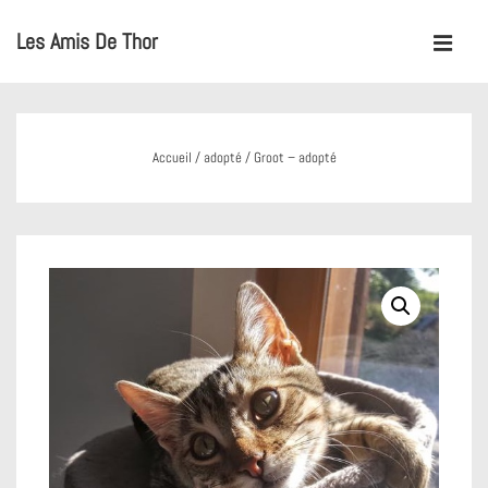
↓
Les Amis De Thor
passer
MENU
au
Main
contenu
Navigation
principal
Accueil
/
adopté
/ Groot – adopté