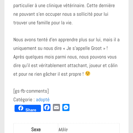
particulier à une clinique vétérinaire. Cette dernière
ne pouvant s’en occuper nous a sollicité pour lui
trouver une famille pour la vie.
Nous avons tenté d’en apprendre plus sur lui, mais il a
uniquement su nous dire « Je s’appelle Groot » !
Après quelques mois parmi nous, nous pouvons vous
dire qu’il est véritablement attachant, joueur et câlin
et pour ne rien gâcher il est propre !
[gs-fb-comments]
Catégorie :
adopté
F
E
M
Share
a
m
e
c
a
s
e
i
s
Sexe
Mâle