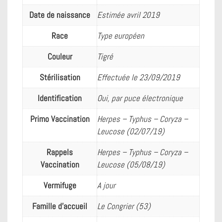
b
l
e
Date de naissance
Estimée avril 2019
o
n
o
g
Race
Type européen
k
e
r
Couleur
Tigré
Stérilisation
Effectuée le 23/09/2019
Identification
Oui, par puce électronique
Primo Vaccination
Herpes – Typhus – Coryza –
Leucose (02/07/19)
Rappels
Herpes – Typhus – Coryza –
Vaccination
Leucose (05/08/19)
Vermifuge
A jour
Famille d'accueil
Le Congrier (53)