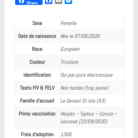
F
E
M
Share
a
m
e
c
a
s
e
i
s
Sexe
Femelle
b
l
e
Date de naissance
Née le 07/06/2020
o
n
o
g
Race
Européen
k
e
r
Couleur
Tricolore
Identification
Oui par puce électronique
Tests FIV & FELV
Non testée (trop jeune)
Famille d'accueil
Le Genest St Isle (53)
Primo vaccination
Herpès – Typhus – Coryza –
Leucose (23/09/2020)
Frais d'adoption
130€