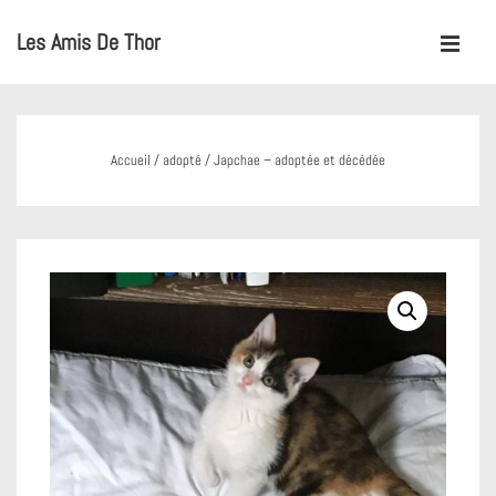
↓
Les Amis De Thor
passer
MENU
au
Main
contenu
Navigation
principal
Accueil
/
adopté
/ Japchae – adoptée et décédée