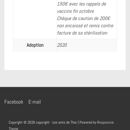
150€ avec les rappels de
vaccins fin octobre
Chèque de caution de 200€
non encaissé et remis contre
facture de sa stérilisation
Adoption
2020
Menu
Facebook
E-mail
du
bas
Copyright © 2026
copyright - Les amis de Thor
| Powered by
Responsive
de
Theme