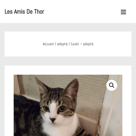
↓
Les Amis De Thor
passer
MENU
au
Main
contenu
Navigation
principal
Accueil
/
adopté
/ Louki – adopté