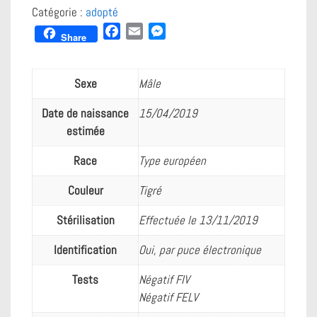
Catégorie :
adopté
F
E
M
Share
a
m
e
c
a
s
e
i
s
Sexe
Mâle
b
l
e
Date de naissance
15/04/2019
o
n
estimée
o
g
k
e
Race
Type européen
r
Couleur
Tigré
Stérilisation
Effectuée le 13/11/2019
Identification
Oui, par puce électronique
Tests
Négatif FIV
Négatif FELV