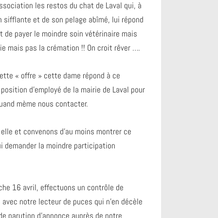
ssociation les restos du chat de Laval qui, à
n sifflante et de son pelage abîmé, lui répond
nt de payer le moindre soin vétérinaire mais
e mais pas la crémation !! On croit rêver ….
tte « offre » cette dame répond à ce
 position d’employé de la mairie de Laval pour
 quand mème nous contacter.
elle et convenons d’au moins montrer ce
ui demander la moindre participation
he 16 avril, effectuons un contrôle de
 avec notre lecteur de puces qui n’en décèle
e parution d’annonce auprès de notre