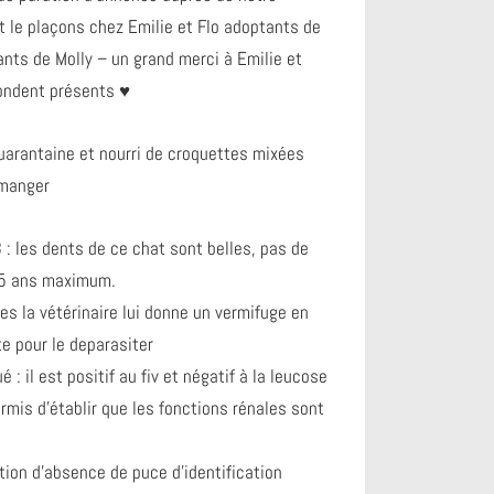
t le plaçons chez Emilie et Flo adoptants de
ants de Molly – un grand merci à Emilie et
ndent présents ♥️
quarantaine et nourri de croquettes mixées
 manger
8 : les dents de ce chat sont belles, pas de
t 5 ans maximum.
es la vétérinaire lui donne un vermifuge en
e pour le deparasiter
é : il est positif au fiv et négatif à la leucose
mis d’établir que les fonctions rénales sont
ion d’absence de puce d’identification