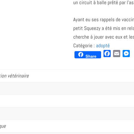
un circuit à balle prêté par l’a
Ayant eu ses rappels de vaccins
petit Squeezy a été mis en rela
cherche à jouer avec eux et les
Catégorie :
adopté
F
E
M
Share
a
m
e
c
a
s
e
i
s
on vétérinaire
b
l
e
o
n
o
g
k
e
r
que