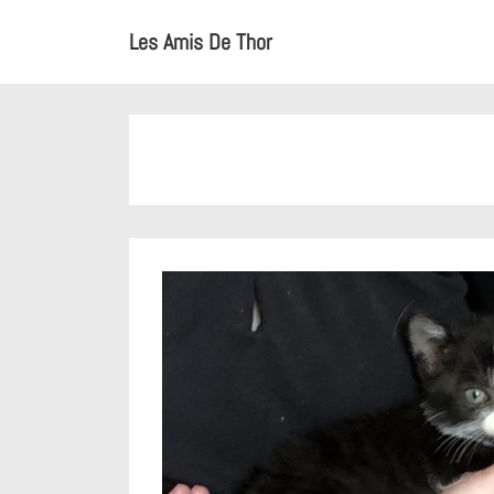
↓
Main
Les Amis De Thor
passer
Navigation
au
contenu
principal