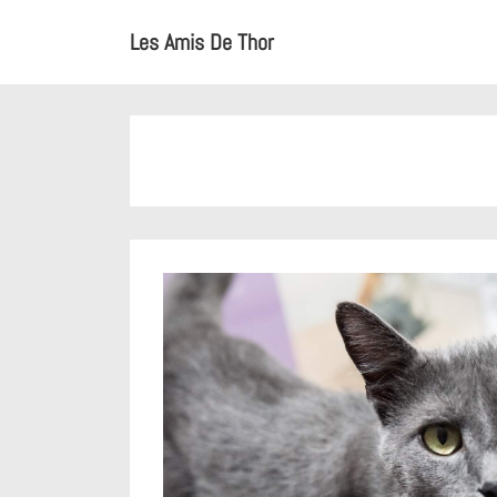
↓
Main
Les Amis De Thor
passer
Navigation
au
contenu
principal