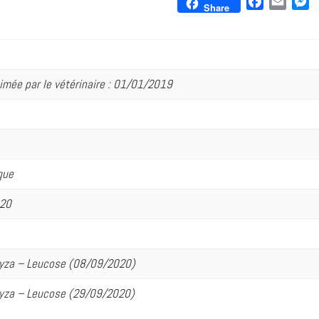
F
E
M
Share
a
m
e
c
a
s
e
i
s
b
l
e
imée par le vétérinaire : 01/01/2019
o
n
o
g
k
e
r
que
020
ryza – Leucose (08/09/2020)
ryza – Leucose (29/09/2020)