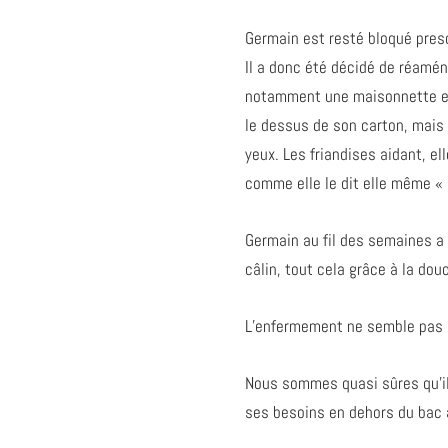
Germain est resté bloqué pres
Il a donc été décidé de réamén
notamment une maisonnette en 
le dessus de son carton, mais 
yeux. Les friandises aidant, el
comme elle le dit elle même « 
Germain au fil des semaines a 
câlin, tout cela grâce à la dou
L’enfermement ne semble pas êt
Nous sommes quasi sûres qu’il 
ses besoins en dehors du bac à