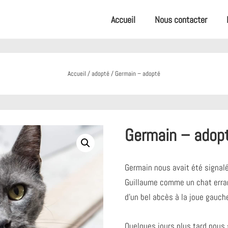
Accueil
Nous contacter
Accueil
/
adopté
/ Germain – adopté
Germain – adop
Germain nous avait été signal
Guillaume comme un chat errant
d’un bel abcès à la joue gauch
Quelques jours plus tard nous