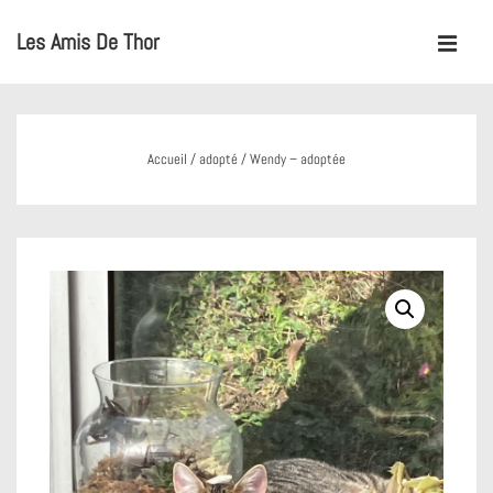
↓
Les Amis De Thor
passer
MENU
au
Main
contenu
Navigation
principal
Accueil
/
adopté
/ Wendy – adoptée