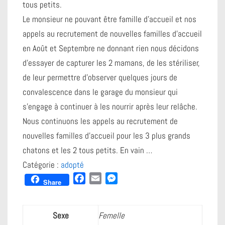
tous petits.
Le monsieur ne pouvant être famille d’accueil et nos
appels au recrutement de nouvelles familles d’accueil
en Août et Septembre ne donnant rien nous décidons
d’essayer de capturer les 2 mamans, de les stériliser,
de leur permettre d’observer quelques jours de
convalescence dans le garage du monsieur qui
s’engage à continuer à les nourrir après leur relâche.
Nous continuons les appels au recrutement de
nouvelles familles d’accueil pour les 3 plus grands
chatons et les 2 tous petits. En vain …
Catégorie :
adopté
F
E
M
Share
a
m
e
c
a
s
e
i
s
Sexe
Femelle