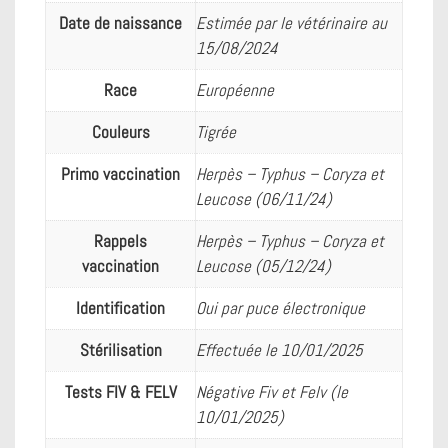
b
l
e
Date de naissance
Estimée par le vétérinaire au
o
n
15/08/2024
o
g
k
e
Race
Européenne
r
Couleurs
Tigrée
Primo vaccination
Herpès – Typhus – Coryza et
Leucose (06/11/24)
Rappels
Herpès – Typhus – Coryza et
vaccination
Leucose (05/12/24)
Identification
Oui par puce électronique
Stérilisation
Effectuée le 10/01/2025
Tests FIV & FELV
Négative Fiv et Felv (le
10/01/2025)